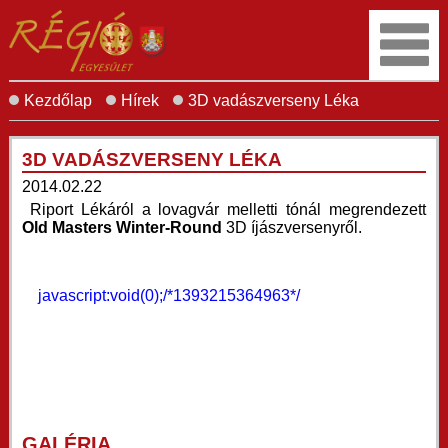
Kezdőlap
Hírek
3D vadászverseny Léka
3D VADÁSZVERSENY LÉKA
2014.02.22
Riport Lékáról a lovagvár melletti tónál megrendezett
Old Masters Winter-Round
3D íjászversenyről.
javascript:void(0);/*1393215364963*/
GALÉRIA