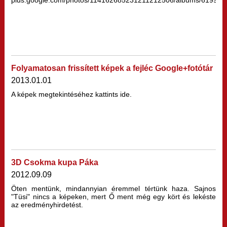
plus.google.com/photos/114162685231211212506/albums/61990
Folyamatosan frissített képek a fejléc Google+fotótár
2013.01.01
A képek megtekintéséhez kattints ide.
3D Csokma kupa Páka
2012.09.09
Öten mentünk, mindannyian éremmel tértünk haza. Sajnos
"Tüsi" nincs a képeken, mert Ő ment még egy kört és lekéste
az eredményhirdetést.