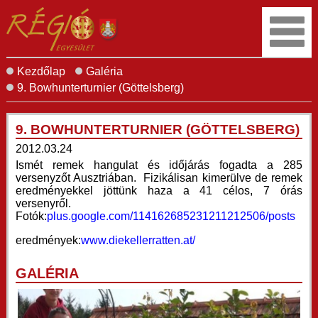
Kezdőlap
Galéria
9. Bowhunterturnier (Göttelsberg)
9. BOWHUNTERTURNIER (GÖTTELSBERG)
2012.03.24
Ismét remek hangulat és időjárás fogadta a 285
versenyzőt Ausztriában. Fizikálisan kimerülve de remek
eredményekkel jöttünk haza a 41 célos, 7 órás
versenyről.
Fotók:
plus.google.com/114162685231211212506/posts
eredmények:
www.diekellerratten.at/
GALÉRIA