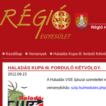
Régió 
Kezdőlap
Versenyek
Haladás Kupa III. forduló Kétvö
HALADÁS KUPA III. FORDULÓ KÉTVÖLGY.
2012.09.15
A Haladás VSE íjászai szeretettel
versenykiírás:
szip.hu/modules.php