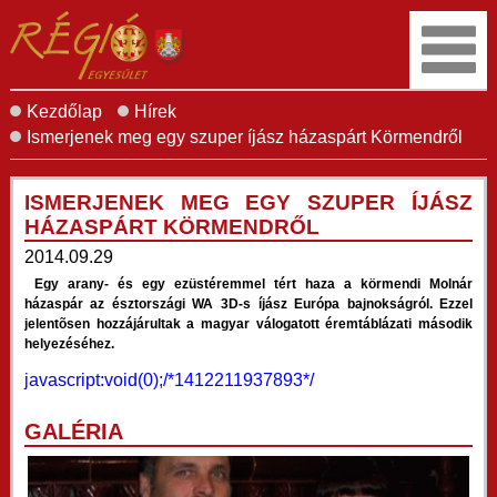
Kezdőlap
Hírek
Ismerjenek meg egy szuper íjász házaspárt Körmendről
ISMERJENEK MEG EGY SZUPER ÍJÁSZ
HÁZASPÁRT KÖRMENDRŐL
2014.09.29
Egy arany- és egy ezüstéremmel tért haza a körmendi Molnár
házaspár az észtországi WA 3D-s íjász Európa bajnokságról. Ezzel
jelentõsen hozzájárultak a magyar válogatott éremtáblázati második
helyezéséhez.
javascript:void(0);/*1412211937893*/
GALÉRIA